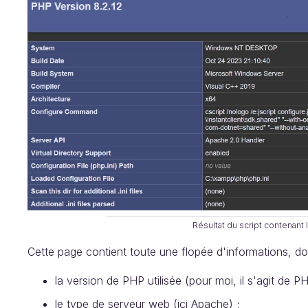
Résultat du script contenant l
Cette page contient toute une flopée d'informations, do
la version de PHP utilisée (pour moi, il s'agit de PH
le type de serveur web (ici Apache) ;