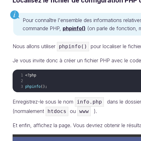
Localisez le fichier de configuration PHP
Pour connaître l'ensemble des informations relatives
commande PHP,
phpinfo()
(on parle de fonction, m
Nous allons utiliser
pour localiser le fichie
phpinfo()
Je vous invite donc à créer un fichier PHP avec le code 
<?php
phpinfo
(
)
;
Enregistrez-le sous le nom
dans le dossier
info.php
(normalement
ou
).
htdocs
www
Et enfin, affichez la page. Vous devriez obtenir le résulta