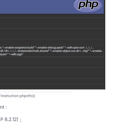
'instruction phpinfo()
nt :
P 8.2.12) ;