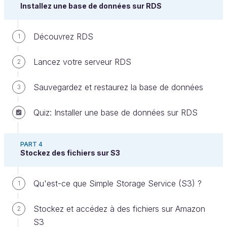
par deux, vous pourrez offrir les meilleurs rabais à
Installez une base de données sur RDS
vos clients, ce qui attirera plus de clients, fera
grimper votre revenu, et ainsi de suite.
Découvrez RDS
1
Découvrons ensemble ce service omniprésent
appelé Billing, ou tableau de facturation.
Lancez votre serveur RDS
2
Prenez en main les principes de
Sauvegardez et restaurez la base de données
3
facturation
Quiz: Installer une base de données sur RDS
Pour vous rendre sur le service de billing, cliquez sur
PART 4
le nom de votre compte puis choisissez “Tableau de
Stockez des fichiers sur S3
bord de facturation” :
Qu'est-ce que Simple Storage Service (S3) ?
1
Stockez et accédez à des fichiers sur Amazon
2
S3