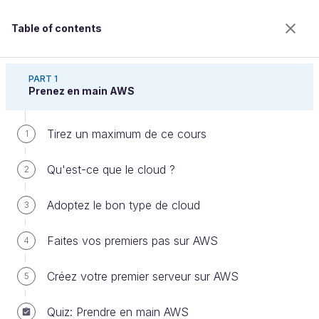
Table of contents
Découvrez le cloud avec Amazon Web Services
PART 1
Prenez en main AWS
Tirez un maximum de ce cours
Maîtrisez les outils de facturation
1
sur AWS
Qu'est-ce que le cloud ?
2
Adoptez le bon type de cloud
3
Welcome to the 100% online school for careers with
a future.
Faites vos premiers pas sur AWS
4
Get free access to all the features of this course
(quizzes, videos, unlimited access to all chapters) by
Créez votre premier serveur sur AWS
5
creating an account.
Create an account or log in
Quiz: Prendre en main AWS