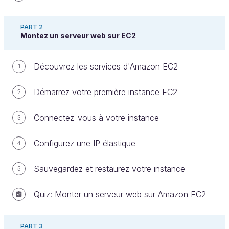
PART 2
Montez un serveur web sur EC2
Découvrez les services d'Amazon EC2
1
Démarrez votre première instance EC2
2
Amazon EC2, S3, RDS et IAM sont certes souvent
Connectez-vous à votre instance
3
cités comme les services essentiels d’AWS. Mais il y
a un service qui peut facilement les détrôner en
Configurez une IP élastique
4
termes d’importance : le service de facturation !
Eh oui, c’est un service à part entière.
Sauvegardez et restaurez votre instance
5
Dans un environnement de
pay as you go
, l’art de
Quiz: Monter un serveur web sur Amazon EC2
maîtriser ses coûts cloud peut être un avantage
compétitif. Si vous divisez vos coûts Amazon EC2
PART 3