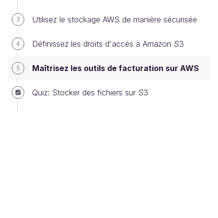
Utilisez le stockage AWS de manière sécurisée
3
Définissez les droits d'accès à Amazon S3
4
Menu Tableau de bord de facturation
Maîtrisez les outils de facturation sur AWS
5
Vous arrivez sur la console principale du service de
facturation. Au centre vous retrouvez le récapitulatif
Quiz: Stocker des fichiers sur S3
de vos coûts actuels et prévisionnels, le nombre de
services actifs, etc.