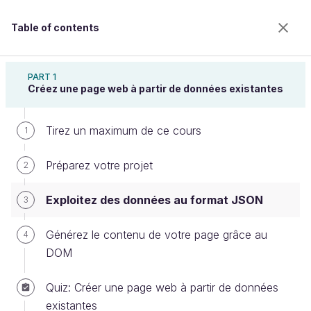
Table of contents
Créez des pages web dynamiques avec
JavaScript
PART 1
Créez une page web à partir de données existantes
Tirez un maximum de ce cours
Exploitez des données au format
1
JSON
Préparez votre projet
2
Exploitez des données au format JSON
3
Welcome to the 100% online school for careers with
a future.
Générez le contenu de votre page grâce au
4
Get free access to all the features of this course
DOM
(quizzes, videos, unlimited access to all chapters) by
creating an account.
Quiz: Créer une page web à partir de données
Create an account or log in
existantes