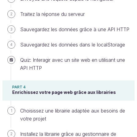
les données et leur structure.
Traitez la réponse du serveur
2
Découvrez la syntaxe JSON
Sauvegardez les données grâce à une API HTTP
3
Comme son nom l’indique, le JSON (JavaScript
Object Notation) est issu du langage JavaScript.
Sauvegardez les données dans le localStorage
4
C’est un format plus limité car il est utilisé par des
programmes écrits dans d’autres langages, comme
Quiz: Interagir avec un site web en utilisant une
Python, le C ou le PHP. Il a donc vocation à
API HTTP
s’adapter à cette diversité d’environnements.
Il dispose de :
PART 4
Enrichissez votre page web grâce aux librairies
4 types primitifs : les nombres, les textes, les
booléens, la valeur null ;
Choisissez une librairie adaptée aux besoins de
1
2 types structurants : les objets et les tableaux.
votre projet
Les nombres
Installez la librairie grâce au gestionnaire de
2