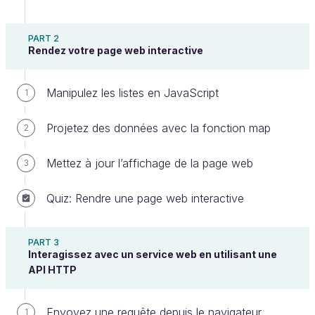
PART 2
Rendez votre page web interactive
Manipulez les listes en JavaScript
1
Projetez des données avec la fonction map
Vous avez maintenant un plan d’action : utiliser des
2
données au format JSON issues du site actuel des
Mettez à jour l’affichage de la page web
3
Bonnes Pièces. Vous souhaitez cependant mettre à
jour ces données avec trois nouvelles informations
Quiz: Rendre une page web interactive
sur les produits :
un lien vers l’image du produit ;
PART 3
la description et la disponibilité du produit.
Interagissez avec un service web en utilisant une
API HTTP
Pour y parvenir, vous devez être capable de
comprendre le format JSON afin de lire et modifier
Envoyez une requête depuis le navigateur
1