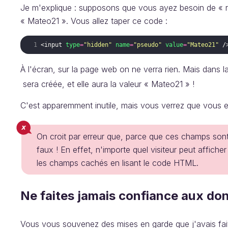
Je m'explique : supposons que vous ayez besoin de « re
« Mateo21 ». Vous allez taper ce code :
<
input
type
=
"hidden"
name
=
"pseudo"
value
=
"Mateo21"
/
À l'écran, sur la page web on ne verra rien. Mais dans l
sera créée, et elle aura la valeur « Mateo21 » !
C'est apparemment inutile, mais vous verrez que vous e
On croit par erreur que, parce que ces champs sont c
faux ! En effet, n'importe quel visiteur peut affiche
les champs cachés en lisant le code HTML.
Ne faites jamais confiance aux donn
Vous vous souvenez des mises en garde que j'avais fait