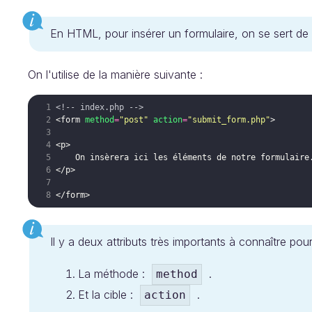
En HTML, pour insérer un formulaire, on se sert de
On l'utilise de la manière suivante :
<!--
 index.php 
-->
<
form
method
=
"post"
action
=
"submit_form.php"
>
<
p
>
    On insèrera ici les éléments de notre formulaire
</
p
>
</
form
>
Il y a deux attributs très importants à connaître pour
La méthode :
.
method
Et la cible :
.
action