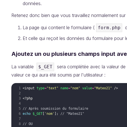
données.
Retenez donc bien que vous travaillez normalement sur 
La page qui contient le formulaire (
da
form.php
Et celle qui reçoit les données du formulaire pour le
Ajoutez un ou plusieurs champs input ave
La variable
sera complétée avec la valeur de l
$_GET
valeur ce qui aura été soumis par l'utilisateur :
<
input
type
=
"text"
name
=
"nom"
value
=
"Mateo21"
/>
<?php
// Après soumission du formulaire
echo
$_GET
[
'nom'
]
;
// "Mateo21"
// OU