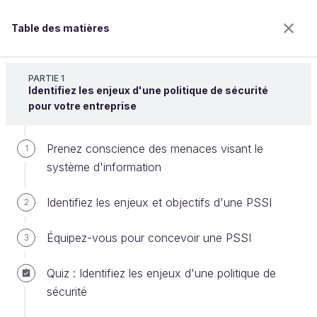
Table des matières
Définissez la politique de sécurité de votre
entreprise
PARTIE 1
Identifiez les enjeux d'une politique de sécurité
pour votre entreprise
Donnez un cadre à votre démarche
Prenez conscience des menaces visant le
1
système d'information
Bienvenue sur l’école 100% en ligne des métiers qui
Identifiez les enjeux et objectifs d'une PSSI
2
ont de l’avenir.
Bénéficiez gratuitement de toutes les fonctionnalités
Équipez-vous pour concevoir une PSSI
3
de ce cours (quiz, vidéos, accès illimité à tous les
chapitres) avec un compte.
Quiz : Identifiez les enjeux d'une politique de
Créer un compte ou se connecter
sécurité