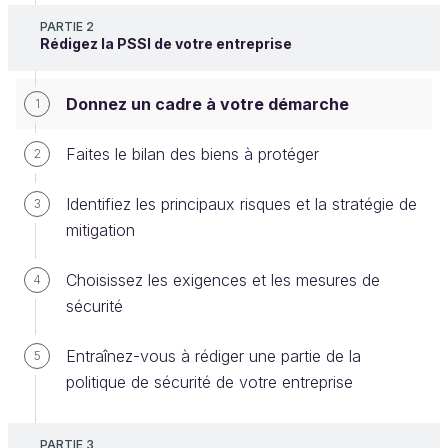
PARTIE 2
La partie précédente vous a sensibilisé aux
Rédigez la PSSI de votre entreprise
objectifs
d’une PSSI, et vous a présenté un
plan
type
ainsi qu’une
méthodologie
en 4 phases.
Donnez un cadre à votre démarche
1
Je suis sûr que vous êtes impatient de rentrer dans
Faites le bilan des biens à protéger
2
le vif du sujet. Alors, allons-y !
Identifiez les principaux risques et la stratégie de
3
Je vous propose pour ce cours de vous
mitigation
mettre à la place d’un responsable des
systèmes d’information. L’exemple qui nous
Choisissez les exigences et les mesures de
4
suivra au long du cours :
le laboratoire de
sécurité
recherche PM27
.
Entraînez-vous à rédiger une partie de la
5
politique de sécurité de votre entreprise
Vous avez répondu à l’annonce du laboratoire de
recherche PM27 qui recherchait un manager des
systèmes d’information (MSI). L’organisme est
PARTIE 3