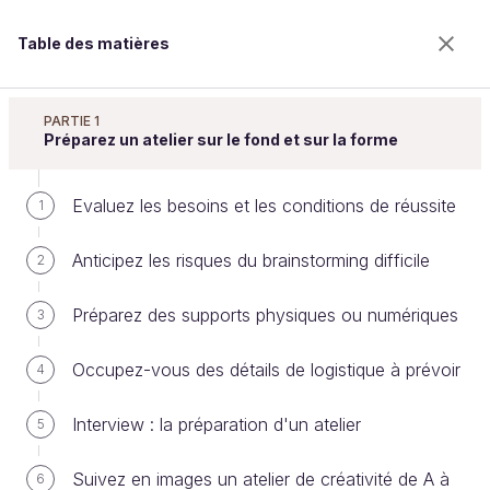
Table des matières
Animez un atelier de créativité
PARTIE 1
Préparez un atelier sur le fond et sur la forme
Evaluez les besoins et les conditions de réussite
Prenez en compte le retour des
1
participants
Anticipez les risques du brainstorming difficile
2
Préparez des supports physiques ou numériques
3
Bienvenue sur l’école 100% en ligne des métiers qui
ont de l’avenir.
Occupez-vous des détails de logistique à prévoir
4
Bénéficiez gratuitement de toutes les fonctionnalités
de ce cours (quiz, vidéos, accès illimité à tous les
Interview : la préparation d'un atelier
5
chapitres) avec un compte.
Créer un compte ou se connecter
Suivez en images un atelier de créativité de A à
6