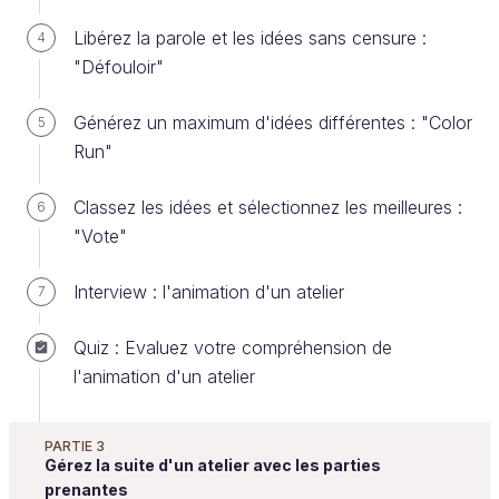
A titre personnel, cela vous aidera à vous améliorer
Libérez la parole et les idées sans censure :
4
et à mieux jauger l'utilité de l'exercice.
"Défouloir"
Générez un maximum d'idées différentes : "Color
5
Cela peut se faire dans le cadre d'une pause ;
Run"
accompagnée de café/thé et viennoiseries.
Classez les idées et sélectionnez les meilleures :
6
Avez-vous une suggestion pour nous ?
"Vote"
Interview : l'animation d'un atelier
7
Et si vous obteniez un diplôme
OpenClassrooms ?
Quiz : Evaluez votre compréhension de
l'animation d'un atelier
Formations jusqu’à 100 % financées
Date de début flexible
PARTIE 3
Projets professionnalisants
Gérez la suite d'un atelier avec les parties
Mentorat individuel
prenantes