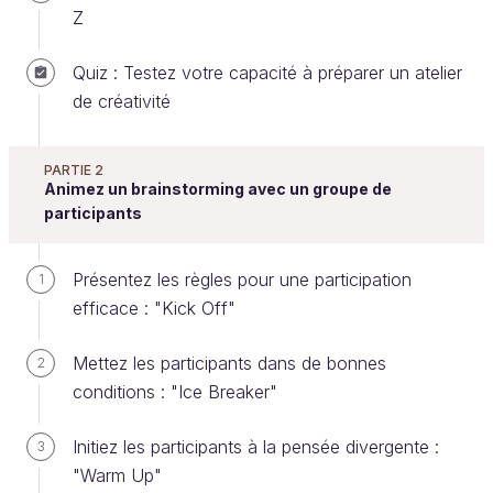
Z
Dans le cadre de l'
atelier de créativité
que vous
Quiz : Testez votre capacité à préparer un atelier
avez observé, j'ai voulu reconstituer l'ambiance de
de créativité
ce qui pourrait être un confessionnal pour recueillir
les avis et retours des participants, dont ceux de
Butzi, ainsi que les miens.
PARTIE 2
Animez un brainstorming avec un groupe de
participants
Prenez un court moment à la fin de l'atelier pour
demander aux participants ce qu'ils :
Présentez les règles pour une participation
1
efficace : "Kick Off"
ont pensé de l'atelier,
ont appris,
Mettez les participants dans de bonnes
2
conditions : "Ice Breaker"
auraient aimé faire mieux,
ont le plus apprécié,
Initiez les participants à la pensée divergente :
3
etc.
"Warm Up"