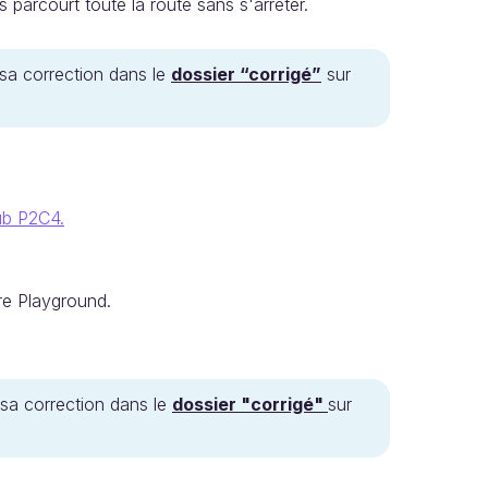
 parcourt toute la route sans s'arrêter.
 sa correction dans le
dossier “corrigé”
sur
ub P2C4.
re Playground.
 sa correction dans le
dossier "corrigé"
sur