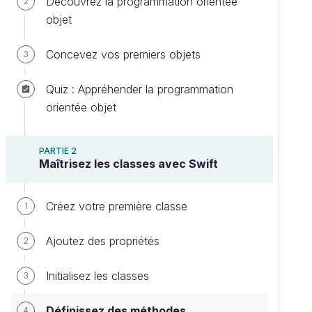
Découvrez la programmation orientée
2
objet
Concevez vos premiers objets
3
Quiz : Appréhender la programmation
orientée objet
PARTIE 2
Maîtrisez les classes avec Swift
Créez votre première classe
1
Ajoutez des propriétés
2
Initialisez les classes
3
Définissez des méthodes
4