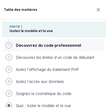
Table des matières
Adoptez une architecture MVC en PHP
PARTIE 1
Isolez le modèle et la vue
Découvrez du code professionnel
Découvrez du code professionnel
1
Découvrez les limites d'un code de débutant
2
Bienvenue sur l’école 100% en ligne des métiers qui
Isolez l'affichage du traitement PHP
3
ont de l’avenir.
Bénéficiez gratuitement de toutes les fonctionnalités
Isolez l'accès aux données
4
de ce cours (quiz, vidéos, accès illimité à tous les
chapitres) avec un compte.
Soignez la cosmétique du code
5
Créer un compte ou se connecter
Quiz : Isoler le modèle et la vue