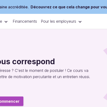
ine accréditée.
Découvrez ce que cela change pour vo
ce
Pour les employeurs
Financements
vous correspond
éresse ? C'est le moment de postuler ! Ce cours va
ttre de motivation percutante et un entretien réussi.
ommencer