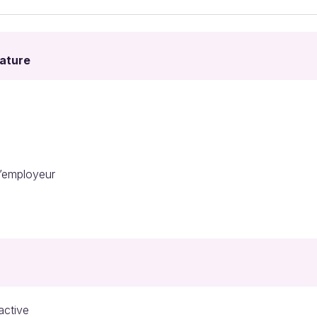
dature
l’employeur
active