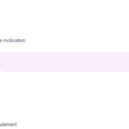
e motivation
t
rutement