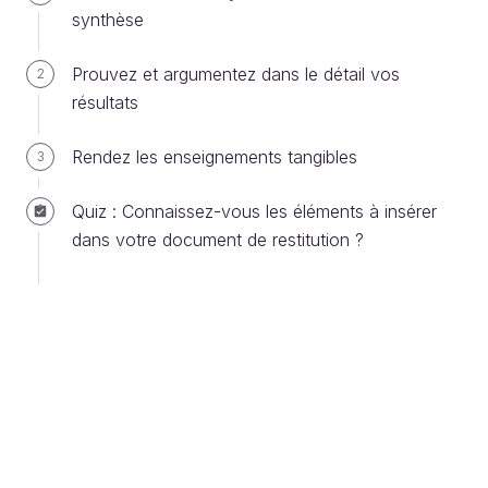
synthèse
L’incitation
Prouvez et argumentez dans le détail vos
2
L’incitation consiste à accompagner l’utilisateur
résultats
dans ses actions et tâches. Le système va
amener l’utilisateur à effectuer des actions
Rendez les enseignements tangibles
3
spécifiques, il va l’inciter. Il va également le
renseigner sur le contexte dans lequel il se
Quiz : Connaissez-vous les éléments à insérer
trouve. Enfin, il va orienter l’utilisateur.
dans votre document de restitution ?
Ce premier sous-critère est évoqué de
manière différente dans les critères de
Nielsen.
On parle d’instructions explicites, de
feedback, mais pas d’incitation. Cette notion
est donc nouvelle.
Le groupement / distinctions entre items >