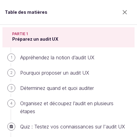
Table des matières
Auditez l'expérience utilisateur
PARTIE 1
Préparez un audit UX
Appréhendez la notion d’audit UX
Utilisez les heuristiques de Bastien
1
& Scapin
Pourquoi proposer un audit UX
2
Déterminez quand et quoi auditer
3
Bienvenue sur l’école 100% en ligne des métiers qui
ont de l’avenir.
Organisez et découpez l’audit en plusieurs
4
Bénéficiez gratuitement de toutes les fonctionnalités
étapes
de ce cours (quiz, vidéos, accès illimité à tous les
chapitres) avec un compte.
Quiz : Testez vos connaissances sur l'audit UX
Créer un compte ou se connecter