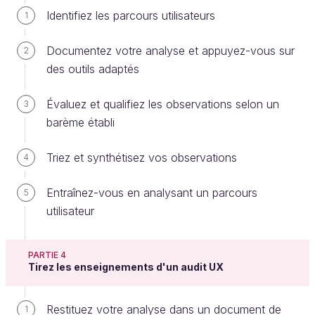
Identifiez les parcours utilisateurs
1
Leur travail de recherche a abouti sur une liste de
Documentez votre analyse et appuyez-vous sur
2
plusieurs critères précis, répartis en
8 thématiques
,
des outils adaptés
les voici :
Évaluez et qualifiez les observations selon un
3
barème établi
Critère n° 1 : Le guidage
Triez et synthétisez vos observations
Le guidage est l’ensemble des moyens mis en
4
œuvre pour conseiller, orienter, informer, et conduire
Entraînez-vous en analysant un parcours
5
l’utilisateur lors de ses interactions avec l’ordinateur
utilisateur
(messages, alarmes, labels, etc.).
PARTIE 4
Attention : il existe 4 sous-critères dans ce
Tirez les enseignements d'un audit UX
premier critère :
l’incitation,
Groupement/Distinction entre Items,
Restituez votre analyse dans un document de
1
Feedback Immédiat et Lisibilité.