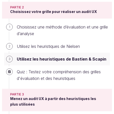
PARTIE 2
Choisissez votre grille pour réaliser un audit UX
Maintenant, regardons de plus près les heuristiques
Choisissez une méthode d’évaluation et une grille
de
Bastien & Scapin
. Elles ont été publiées en mai
1
d’analyse
1993 dans un article nommé
« Critères
Ergonomiques pour l’Évaluation d’Interfaces
Utilisez les heuristiques de Nielsen
2
Utilisateurs »
.
Christian Bastien et Dominique Scapin sont des
Utilisez les heuristiques de Bastien & Scapin
3
chercheurs en psychologie ergonomique et en
ergonomie cognitive. Ils ont mené leur recherche
Quiz : Testez votre compréhension des grilles
dans le domaine de l’ergonomie informatique, on
d'évaluation et des heuristiques
pourrait dire maintenant dans le domaine de l’UX
dans les Interfaces Homme-Machine (IHM).
PARTIE 3
Menez un audit UX à partir des heuristiques les
plus utilisées
Voici le lien pour télécharger
le document
original complet.