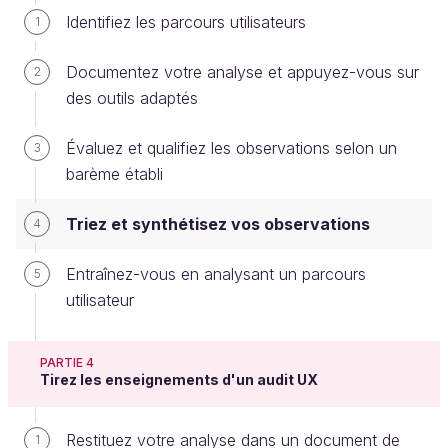
composée de
10 critères d’évaluation
, vous
Identifiez les parcours utilisateurs
1
allez écrire
10 synthèses.
Autrement dit : 1
conclusion par critère.
Documentez votre analyse et appuyez-vous sur
2
des outils adaptés
Il y aura très certainement des remarques qui
vont se répéter en fonction des écrans que
Évaluez et qualifiez les observations selon un
3
vous avez observés. C'est normal !
barème établi
Faites le même exercice pour chaque étape.
Triez et synthétisez vos observations
4
Chaque étape du parcours aura son propre
Entraînez-vous en analysant un parcours
récapitulatif. Pour réaliser ce travail, vous allez
5
utilisateur
créer une nouvelle feuille dans votre document
Excel, celle-ci peut se nommer : synthèse.
PARTIE 4
Rédigez les problématiques
Tirez les enseignements d'un audit UX
À ce stade, vous travaillez encore sur votre fichier
Restituez votre analyse dans un document de
1