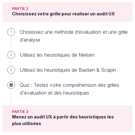
PARTIE 2
Choisissez votre grille pour réaliser un audit UX
Regrouper vos observations en
Choisissez une méthode d’évaluation et une grille
1
fonction des critères d’évaluation
d’analyse
Synthétisez vos observations par critère et
Utilisez les heuristiques de Nielsen
pour chaque écran.
2
Lorsque vous aurez terminé de commenter chaque
Utilisez les heuristiques de Bastien & Scapin
3
écran en fonction de chaque critère, vous allez relire
l’ensemble de vos commentaires pour en faire de
Quiz : Testez votre compréhension des grilles
courtes synthèses. Vous allez donc faire un travail
d'évaluation et des heuristiques
de rédaction.
Pour chaque critère, faites une synthèse qui
PARTIE 3
Menez un audit UX à partir des heuristiques les
reprend les points positifs et les points
plus utilisées
négatifs. Si vous avez utilisé une grille