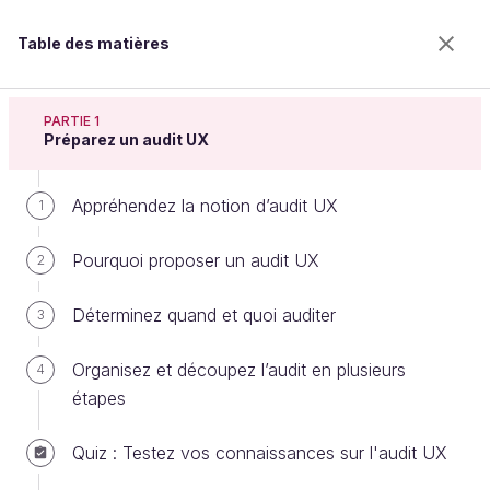
Table des matières
Auditez l'expérience utilisateur
PARTIE 1
Préparez un audit UX
Appréhendez la notion d’audit UX
Triez et synthétisez vos
1
observations
Pourquoi proposer un audit UX
2
Déterminez quand et quoi auditer
3
Bienvenue sur l’école 100% en ligne des métiers qui
ont de l’avenir.
Organisez et découpez l’audit en plusieurs
4
Bénéficiez gratuitement de toutes les fonctionnalités
étapes
de ce cours (quiz, vidéos, accès illimité à tous les
chapitres) avec un compte.
Quiz : Testez vos connaissances sur l'audit UX
Créer un compte ou se connecter