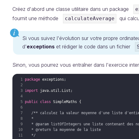
Créez d'abord une classe utilitaire dans un package
e
fournit une méthode
qui calcu
calculateAverage
Si vous suivez l'évolution sur votre propre ordinate
d'
exceptions
et rédiger le code dans un fichier
Sinon, vous pourrez vous entraîner dans l'exercice intera
package
exceptions
import
java
.
util
.
List
public
class
SimpleMaths
/** calculez la valeur moyenne d'une liste d'enti
   *
   * 
@param
 listOfIntegers une liste contenant des n
   * 
@return
 la moyenne de la liste
   */