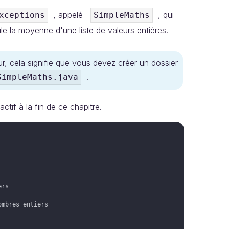
, appelé
, qui
xceptions
SimpleMaths
le la moyenne d'une liste de valeurs entières.
ur, cela signifie que vous devez créer un dossier
.
SimpleMaths.java
ctif à la fin de ce chapitre.
ers
ombres entiers