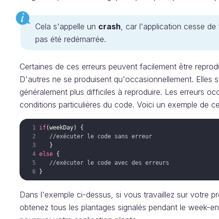
Cela s'appelle un
crash
, car l'application cesse de
pas été redémarrée.
Certaines de ces erreurs peuvent facilement être reprodu
D'autres ne se produisent qu'occasionnellement. Elles son
généralement plus difficiles à reproduire. Les erreurs oc
conditions particulières du code. Voici un exemple de ce
if
(
weekDay
//exécuter le code sans erreur
else
//exécuter le code avec des erreurs
Dans l'exemple ci-dessus, si vous travaillez sur votre 
obtenez tous les plantages signalés pendant le week-end