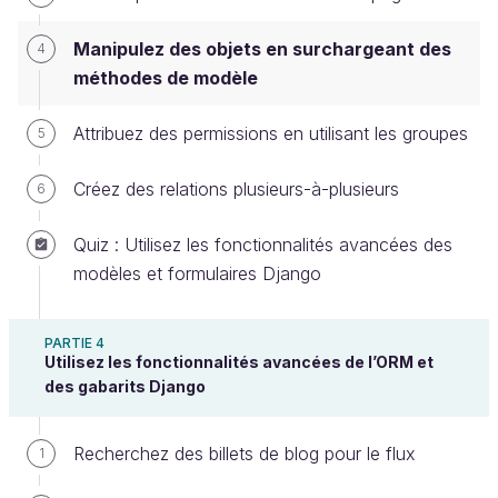
couramment utilisé dans les applications Django
s’appelle
«
fat models — skinny views
»
Manipulez des objets en surchargeant des
4
(littéralement : gros modèles — vues maigres). Sa
méthodes de modèle
philosophie : la logique de vos vues doit être aussi
simple que possible, et le gros du travail doit être
Attribuez des permissions en utilisant les groupes
5
effectué par les modèles.
Créez des relations plusieurs-à-plusieurs
6
Vous pouvez y parvenir en écrivant des méthodes
personnalisées pour vos modèles. Elles rendent vos
Quiz : Utilisez les fonctionnalités avancées des
vues plus simples et plus lisibles. Vous pouvez donc
modèles et formulaires Django
facilement réutiliser la logique de votre méthode
pour différentes vues ou tâches.
PARTIE 4
Utilisez les fonctionnalités avancées de l’ORM et
Quelle logique appartient à une méthode de
des gabarits Django
modèle ?
Recherchez des billets de blog pour le flux
1
Si le code que vous écrivez implique de manipuler