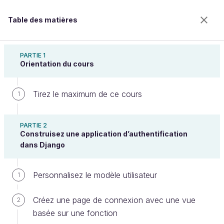
Table des matières
Allez plus loin avec le framework Django
PARTIE 1
Orientation du cours
Tirez le maximum de ce cours
Manipulez des objets en
1
surchargeant des méthodes de
PARTIE 2
modèle
Construisez une application d’authentification
dans Django
Bienvenue sur l’école 100% en ligne des métiers qui
Personnalisez le modèle utilisateur
1
ont de l’avenir.
Bénéficiez gratuitement de toutes les fonctionnalités
Créez une page de connexion avec une vue
2
de ce cours (quiz, vidéos, accès illimité à tous les
basée sur une fonction
chapitres) avec un compte.