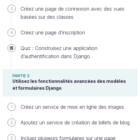
Créer un compte ou se connecter
Créez une page de connexion avec des vues
3
basées sur des classes
Créez une page d’inscription
4
Quiz : Construisez une application
d’authentification dans Django
Code de démarrage pour ce chapitre :
Lien
PARTIE 3
Utilisez les fonctionnalités avancées des modèles
GitHub
et formulaires Django
Écrivez vos propres méthodes de
Créez un service de mise en ligne des images
1
modèle pour redimensionner des
photos
Ajoutez un service de création de billets de blog
2
L’un des patrons de conception, ou design patterns,
Incluez plusieurs formulaires sur une page
3