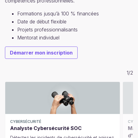
compétences professionnelles.
Formations jusqu’à 100 % financées
Date de début flexible
Projets professionnalisants
Mentorat individuel
Démarrer mon inscription
1
/
2
CYBERSÉCURITÉ
CYBE
Analyste Cybersécurité SOC
Mas
d'I
Détectez les incidents de cybersécurité et agissez