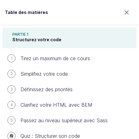
Table des matières
Simplifiez-vous le CSS avec Sass
PARTIE 1
Structurez votre code
Tirez un maximum de ce cours
Adaptez votre code sur tous
1
supports
Simplifiez votre code
2
Définissez des priorités
3
Bienvenue sur l’école 100% en ligne des métiers qui
ont de l’avenir.
Clarifiez votre HTML avec BEM
4
Bénéficiez gratuitement de toutes les fonctionnalités
de ce cours (quiz, vidéos, accès illimité à tous les
Passez au niveau supérieur avec Sass
5
chapitres) avec un compte.
Créer un compte ou se connecter
Quiz : Structurer son code