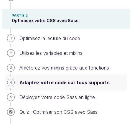
PARTIE 2
Optimisez votre CSS avec Sass
Pour le moment, tout a l’air parfait quand on regarde
notre page sur un navigateur d’ordinateur. Sauf que
Optimisez la lecture du code
1
sur mobile…
Utilisez les variables et mixins
2
Améliorez vos mixins grâce aux fonctions
3
Adaptez votre code sur tous supports
4
Déployez votre code Sass en ligne
5
Quiz : Optimiser son CSS avec Sass