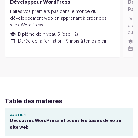
Développeur WordPress
Dév
Par
Faites vos premiers pas dans le monde du
développement web en apprenant à créer des
Deve
sites WordPress !
créez
quoti
Diplôme de niveau 5 (bac +2)
Durée de la formation : 9 mois à temps plein
D
D
Table des matières
PARTIE 1
Découvrez WordPress et posez les bases de votre
site web