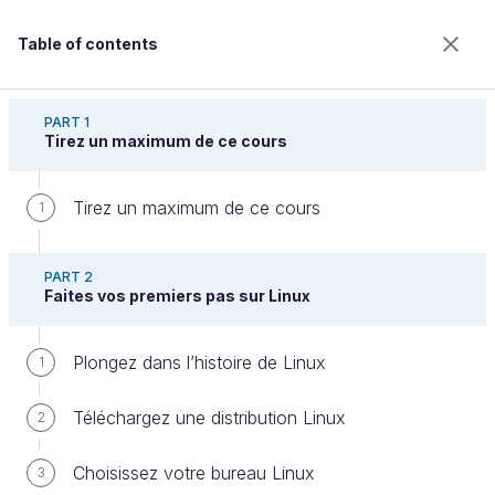
Table of contents
Initiez-vous à Linux
PART 1
Tirez un maximum de ce cours
Tirez un maximum de ce cours
Installez Linux Ubuntu
1
PART 2
Faites vos premiers pas sur Linux
Welcome to the 100% online school for careers with
a future.
Get free access to all the features of this course
Plongez dans l’histoire de Linux
1
(quizzes, videos, unlimited access to all chapters) by
creating an account.
Téléchargez une distribution Linux
2
Create an account or log in
Choisissez votre bureau Linux
3