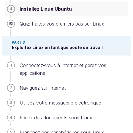
Installez Linux Ubuntu
4
Familiarisez-vous avec le concept de
virtualisation
Quiz: Faites vos premiers pas sur Linux
Pour installer votre distribution Ubuntu, nous allons
PART 3
d’abord créer un environnement virtualisé.
Exploitez Linux en tant que poste de travail
Qu’est-ce que c’est que ça ?
Connectez-vous à Internet et gérez vos
1
applications
C’est une technique très répandue en informatique,
et qui est devenue accessible au grand public !
Naviguez sur Internet
2
Utilisez votre messagerie électronique
3
La virtualisation sert à simuler un ordinateur
Éditez des documents sous Linux
dans votre ordinateur.
4
Cet ordinateur “virtuel”, qu’on appelle aussi
Branchez des périphériques sous Linux
5