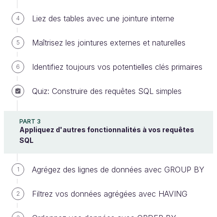
Liez des tables avec une jointure interne
4
Pour les requêtes SQL que vous allez voir, vous
devez
absolument
maîtriser ces notions, sinon vos
Maîtrisez les jointures externes et naturelles
5
requêtes n'auront ni queue ni tête. Si vous voulez
apprendre à construire votre BDD de zéro (on
Identifiez toujours vos potentielles clés primaires
6
appelle cela « modéliser » une BDD), il y a un
cours
dédié à cela
: vous aurez même le droit de sauter les
Quiz: Construire des requêtes SQL simples
chapitres sur les clés primaires et étrangères.
Il existe différents types de requêtes SQL :
PART 3
Appliquez d'autres fonctionnalités à vos requêtes
SQL
certaines pour créer des tables ;
d'autres pour aller chercher des données dans
Agrégez des lignes de données avec GROUP BY
1
la base ;
d'autres pour modifier des données existantes
Filtrez vos données agrégées avec HAVING
2
;
d'autres pour gérer les droits d'accès des