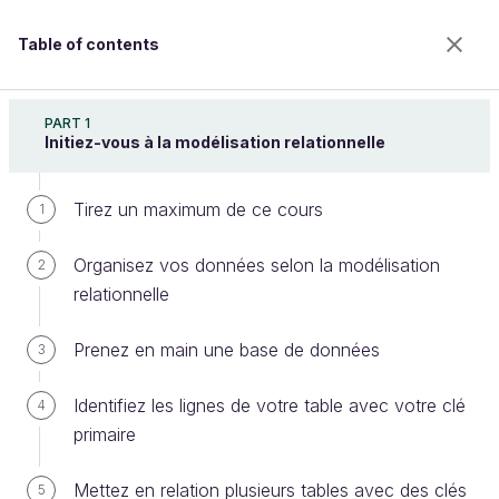
Table of contents
Requêtez une base de données avec SQL
PART 1
Initiez-vous à la modélisation relationnelle
Tirez un maximum de ce cours
Affichez les données pertinentes
1
avec SELECT
Organisez vos données selon la modélisation
2
relationnelle
Welcome to the 100% online school for careers with
Prenez en main une base de données
3
a future.
Get free access to all the features of this course
Identifiez les lignes de votre table avec votre clé
4
(quizzes, videos, unlimited access to all chapters) by
primaire
creating an account.
Create an account or log in
Mettez en relation plusieurs tables avec des clés
5