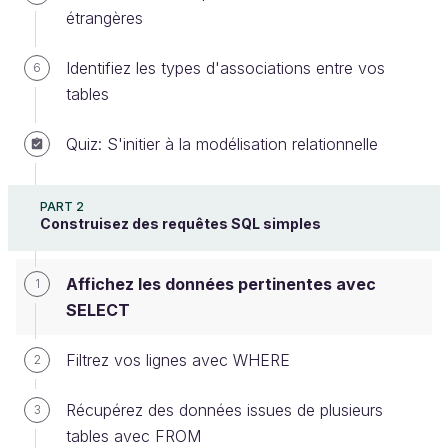
étrangères
Identifiez les types d'associations entre vos
6
Dans la partie précédente, nous avons beaucoup
tables
parlé de la structure de la base de données : ce sont
les bases de la modélisation relationnelle. À partir de
Quiz: S'initier à la modélisation relationnelle
maintenant, on entre vraiment dans le cœur du
sujet : comment interroger les données qui sont
PART 2
dans la base.
Construisez des requêtes SQL simples
Autrement dit, on considère que la BDD est déjà
construite et déjà remplie, c'est-à-dire que les clés
Affichez les données pertinentes avec
1
primaires, clés étrangères et tables d'association
SELECT
sont toutes déjà présentes. Pas besoin de les définir
vous-même !
Filtrez vos lignes avec WHERE
2
Récupérez des données issues de plusieurs
3
Mais du coup, pourquoi tu nous as embêtés
tables avec FROM
avec tout ça ?