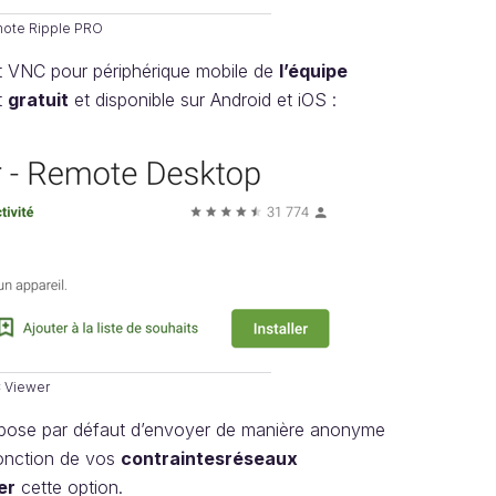
mote Ripple PRO
nt VNC pour périphérique mobile de
l’équipe
t
gratuit
et disponible sur Android et iOS :
C Viewer
propose par défaut d’envoyer de manière anonyme
onction de vos
contraintes
réseaux
er
cette option.