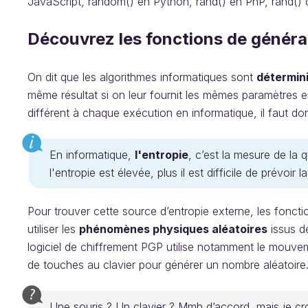
JavaScript, random() en Python, rand() en PhP, rand() 
Découvrez les fonctions de généra
On dit que les algorithmes informatiques sont
détermin
même résultat si on leur fournit les mêmes paramètres e
différent à chaque exécution en informatique, il faut do
En informatique,
l'entropie
, c’est la mesure de la 
l'entropie est élevée, plus il est difficile de prévoir
Pour trouver cette source d’entropie externe, les fonct
utiliser les
phénomènes physiques aléatoires
issus de
logiciel de chiffrement PGP utilise notamment le mouvem
de touches au clavier pour générer un nombre aléatoire
Une souris ? Un clavier ? Mmh d’accord, mais je cr