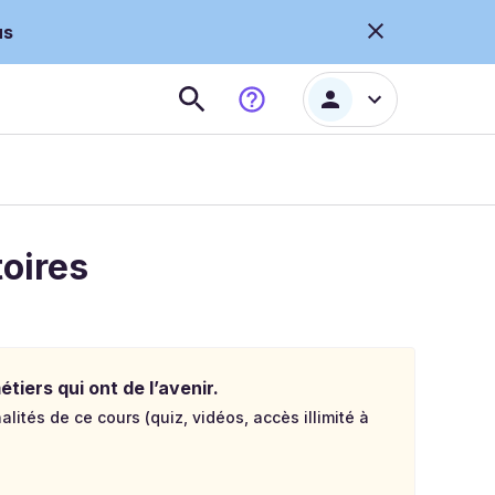
us
oires
tiers qui ont de l’avenir.
lités de ce cours (quiz, vidéos, accès illimité à