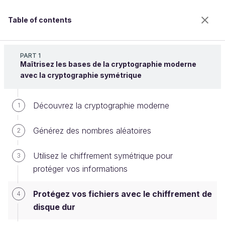
Table of contents
Sécurisez vos données avec la cryptographie
PART 1
Maîtrisez les bases de la cryptographie moderne
avec la cryptographie symétrique
Protégez vos fichiers avec le
Découvrez la cryptographie moderne
1
chiffrement de disque dur
Générez des nombres aléatoires
2
Welcome to the 100% online school for careers with
Utilisez le chiffrement symétrique pour
3
a future.
protéger vos informations
Get free access to all the features of this course
(quizzes, videos, unlimited access to all chapters) by
Protégez vos fichiers avec le chiffrement de
4
creating an account.
disque dur
Create an account or log in