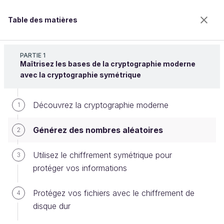
Table des matières
Sécurisez vos données avec la cryptographie
PARTIE 1
Maîtrisez les bases de la cryptographie moderne
avec la cryptographie symétrique
Générez des nombres aléatoires
Découvrez la cryptographie moderne
1
Générez des nombres aléatoires
2
Bienvenue sur l’école 100% en ligne des métiers qui
ont de l’avenir.
Utilisez le chiffrement symétrique pour
3
Bénéficiez gratuitement de toutes les fonctionnalités
protéger vos informations
de ce cours (quiz, vidéos, accès illimité à tous les
chapitres) avec un compte.
Protégez vos fichiers avec le chiffrement de
4
Créer un compte ou se connecter
disque dur