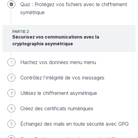
Dans ce chapitre, vous allez apprendre à
générer
Quiz : Protégez vos fichiers avec le chiffrement
des nombres aléatoires de manière sécurisée.
symétrique
C'est une fonction essentielle en cryptographie et
en sécurité informatique. Ça vous étonne de laisser
PARTIE 2
faire le hasard pour garantir la sécurité ? En fait,
Sécurisez vos communications avec la
c'est la meilleure méthode pour générer des
cryptographie asymétrique
nombres imprévisibles. Cependant, générer un
nombre aléatoire ne veut pas dire faire n'importe
Hachez vos données menu menu
1
quoi !
Contrôlez l'intégrité de vos messages
2
Pourquoi générer des nombres
aléatoires ?
Utilisez le chiffrement asymétrique
3
Vous utiliserez des nombres aléatoires en particulier
Créez des certificats numériques
4
pour :
Échangez des mails en toute sécurité avec GPG
5
Générer des clés secrètes