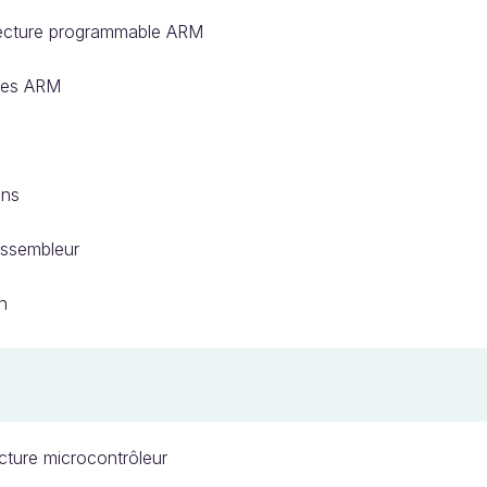
itecture programmable ARM
ures ARM
ons
'assembleur
n
cture microcontrôleur