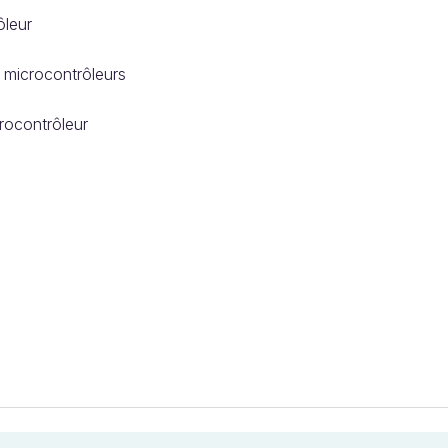
ôleur
e microcontrôleurs
rocontrôleur