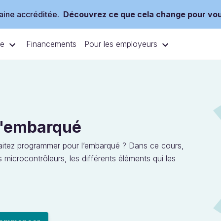
ine accréditée.
Découvrez ce que cela change pour vo
ce
Pour les employeurs
Financements
l'embarqué
aitez programmer pour l’embarqué ? Dans ce cours,
s microcontrôleurs, les différents éléments qui les