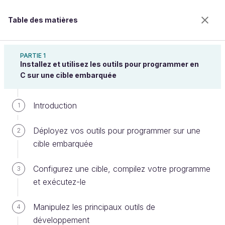
Table des matières
Développez en C pour l'embarqué
PARTIE 1
Installez et utilisez les outils pour programmer en
C sur une cible embarquée
Maîtrisez les exceptions et les
Introduction
1
interruptions
Déployez vos outils pour programmer sur une
2
cible embarquée
Bienvenue sur l’école 100% en ligne des métiers qui
ont de l’avenir.
Configurez une cible, compilez votre programme
3
Bénéficiez gratuitement de toutes les fonctionnalités
et exécutez-le
de ce cours (quiz, vidéos, accès illimité à tous les
chapitres) avec un compte.
Manipulez les principaux outils de
4
Créer un compte ou se connecter
développement