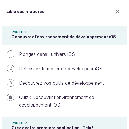
Table des matières
Introduction à iOS : plongez dans le
développement mobile !
PARTIE 1
Découvrez l’environnement de développement iOS
Plongez dans l'univers iOS
Créez votre projet
1
Définissez le métier de développeur iOS
2
Bienvenue sur l’école 100% en ligne des métiers qui
Découvrez vos outils de développement
3
ont de l’avenir.
Bénéficiez gratuitement de toutes les fonctionnalités
Quiz : Découvrir l'environnement de
de ce cours (quiz, vidéos, accès illimité à tous les
développement iOS
chapitres) avec un compte.
Créer un compte ou se connecter
PARTIE 2
Créez votre première application : Teki !