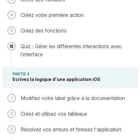
Vous l'avez compris, avec Teki, vous allez passer
Créez votre première action
4
de folles soirées entre amis ! Sans plus de suspens,
voici à quoi va ressembler notre application :
Créez des fonctions
5
Quiz : Gérer les différentes interactions avec
l’interface
PARTIE 4
Ecrivez la logique d'une application iOS
Modifiez votre label grâce à la documentation
1
Créez et utilisez vos tableaux
2
Wooow
Résolvez vos erreurs et finissez l'application
3
En cliquant sur "Et MOI ?", l'appli génère une