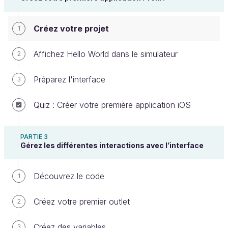
Nous y voilà ! Vous allez enfin créer votre première
Créez votre projet
1
application. Paré au décollage !
Affichez Hello World dans le simulateur
2
Présentation du projet
Préparez l'interface
3
L'application
Quiz : Créer votre première application iOS
L'application que nous allons créer se nomme Teki !
Teki est une application qui permet de générer des
phrases comme :
PARTIE 3
Gérez les différentes interactions avec l’interface
Tu es le Steve Jobs des cadeaux
d'anniversaire.
Découvrez le code
1
Tu es le Michael Jackson du barbecue.
Créez votre premier outlet
2
Tu es la Reine Victoria des claquettes.
…
Créez des variables
3