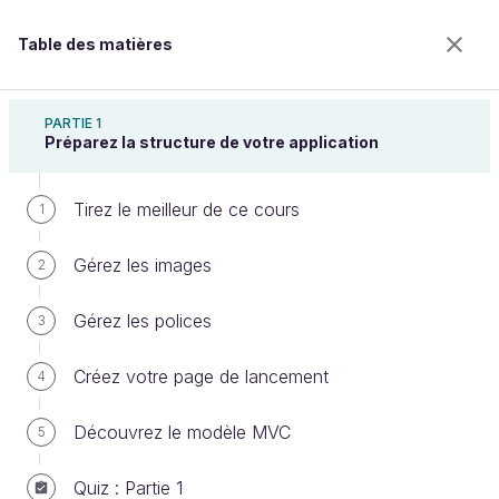
Table des matières
Développez une application iPhone avec le
modèle MVC
PARTIE 1
Préparez la structure de votre application
Tirez le meilleur de ce cours
Téléchargez les questions
1
Gérez les images
2
Bienvenue sur l’école 100% en ligne des métiers qui
Gérez les polices
3
ont de l’avenir.
Bénéficiez gratuitement de toutes les fonctionnalités
Créez votre page de lancement
4
de ce cours (quiz, vidéos, accès illimité à tous les
chapitres) avec un compte.
Découvrez le modèle MVC
5
Créer un compte ou se connecter
Quiz : Partie 1