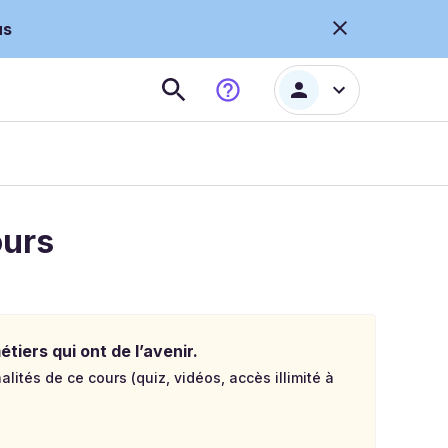
us
ours
tiers qui ont de l’avenir.
lités de ce cours (quiz, vidéos, accès illimité à