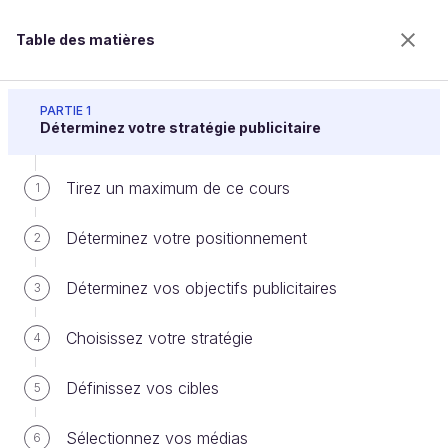
Table des matières
Élaborez votre campagne publicitaire
PARTIE 1
Déterminez votre stratégie publicitaire
Tirez un maximum de ce cours
Établissez des indicateurs de
1
performance pour vos campagnes
Déterminez votre positionnement
2
Déterminez vos objectifs publicitaires
3
Bienvenue sur l’école 100% en ligne des métiers qui
ont de l’avenir.
Choisissez votre stratégie
4
Bénéficiez gratuitement de toutes les fonctionnalités
de ce cours (quiz, vidéos, accès illimité à tous les
Définissez vos cibles
5
chapitres) avec un compte.
Créer un compte ou se connecter
Sélectionnez vos médias
6