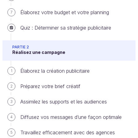
Élaborez votre budget et votre planning
7
Après toutes ces étapes, vous avez enfin lancé
Quiz : Déterminer sa stratégie publicitaire
votre campagne de publicité ; vous allez maintenant
devoir
déterminer si celle-ci a atteint ses
PARTIE 2
objectifs
ou pas. Pour cela, vous allez devoir
Réalisez une campagne
mesurer et analyser
votre campagne pour
connaître l'efficacité de celle-ci.
Élaborez la création publicitaire
1
Comment analyser mes performances ?
Préparez votre brief créatif
2
Comment définir les indicateurs d’efficacité
de mes campagnes ?
Assimilez les supports et les audiences
3
Vous avez vu quelques indicateurs dans la vidéo et
Diffusez vos messages d’une façon optimale
4
nous allons vous en présenter une liste plus
Travaillez efficacement avec des agences
exhaustive dans ce chapitre.
5