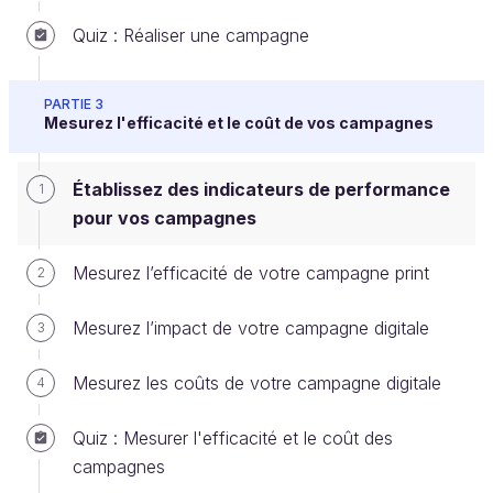
Utilisez le modèle AIDA
Quiz : Réaliser une campagne
Pour vous aider à établir vos indicateurs de
PARTIE 3
performance, vous allez pouvoir vous appuyer sur
Mesurez l'efficacité et le coût de vos campagnes
cet outil, qui est à l’origine utilisé par les publicitaires
pour
identifier les 4 phases
par lesquelles la cible
Établissez des indicateurs de performance
1
va passer avant l’acte d’achat :
pour vos campagnes
A
pour
Attention
: attirer l’attention sur le
Mesurez l’efficacité de votre campagne print
2
message ;
I
pour
Intérêt
: susciter l’intérêt de la cible ;
Mesurez l’impact de votre campagne digitale
3
D
pour
Désir
: créer et entretenir le désir du
produit ;
Mesurez les coûts de votre campagne digitale
4
A
pour
Achat (ou action)
: convaincre
Quiz : Mesurer l'efficacité et le coût des
d’acheter.
campagnes