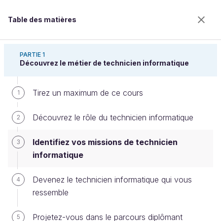
Table des matières
Découvrez le métier de technicien informatique
PARTIE 1
Découvrez le métier de technicien informatique
Tirez un maximum de ce cours
Identifiez vos missions de
1
technicien informatique
Découvrez le rôle du technicien informatique
2
Identifiez vos missions de technicien
3
Bienvenue sur l’école 100% en ligne des métiers qui
informatique
ont de l’avenir.
Bénéficiez gratuitement de toutes les fonctionnalités
Devenez le technicien informatique qui vous
4
de ce cours (quiz, vidéos, accès illimité à tous les
ressemble
chapitres) avec un compte.
Créer un compte ou se connecter
Projetez-vous dans le parcours diplômant
5