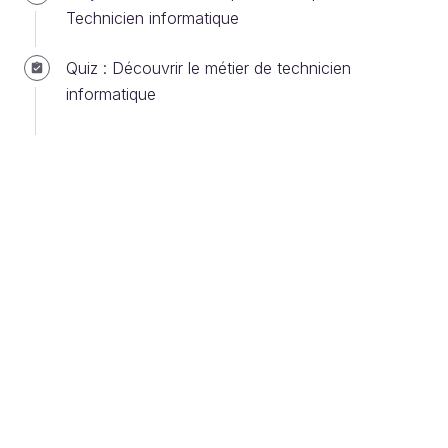
Technicien informatique
Quiz : Découvrir le métier de technicien
En tant que Technicien Informatique, vos missions
informatique
pourront être nombreuses et variées. Je vous
propose de voir ensemble un aperçu du type de
missions qui pourraient vous être confiées lors de
votre carrière de Technicien Informatique.
Il s’agit là de missions type de Technicien
Informatique. Mais celles-ci pourront être
différentes en fonction de la fiche de
poste ou de la structure.
Déployez les équipements
informatiques