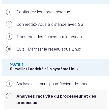
les commandes
,
, et
et
ps
pstree
top
Configurez les cartes réseaux
1
sa dérivée
,
htop
Connectez-vous à distance avec SSH
la commande
qui permet de terminer
2
kill
un processus lorsque nécessaire.
Transférez des fichiers par le réseau
3
Listez les processus en cours sur le
Quiz : Maîtriser le réseau sous Linux
système
La commande principale pour relever l'activité des
PARTIE 4
Surveillez l’activité d’un système Linux
processus sur Linux est
.
ps
Cette commande externe est fournie par les
Analysez les principaux fichiers de traces
1
distributions via le package
. Ce package
procps
est très important, il fournit beaucoup de
Analysez l’activité du processeur et des
2
commandes intéressantes pour auditer l'activité du
processus
système, nous en verrons plusieurs dans ce chapitre