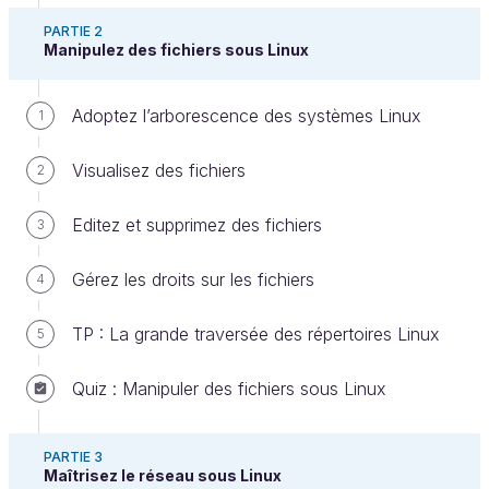
PARTIE 2
Manipulez des fichiers sous Linux
Adoptez l’arborescence des systèmes Linux
1
Visualisez des fichiers
2
Dans le chapitre précédent, vous avez lancé la
Editez et supprimez des fichiers
3
commande
qui vous permet d'obtenir un relevé
w
en temps réel des comptes connectés et leurs
Gérez les droits sur les fichiers
4
activités associées. Cette commande effectue en
fait un condensé d'autres commandes qui
TP : La grande traversée des répertoires Linux
5
permettent d'auditer l'activité du processus et la
charge mémoire.
Quiz : Manipuler des fichiers sous Linux
Je vous propose dans ce chapitre de passer en
revue les outils pour effectuer un audit de ce qui se
PARTIE 3
passe en temps réel sur le système. Nous verrons :
Maîtrisez le réseau sous Linux