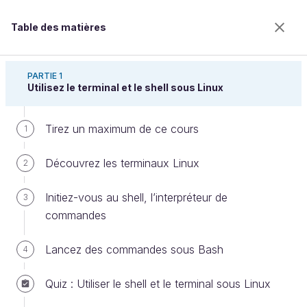
Table des matières
Administrez un système Linux
PARTIE 1
Utilisez le terminal et le shell sous Linux
Tirez un maximum de ce cours
Analysez l’activité du processeur
1
et des processus
Découvrez les terminaux Linux
2
Initiez-vous au shell, l’interpréteur de
3
Bienvenue sur l’école 100% en ligne des métiers qui
commandes
ont de l’avenir.
Bénéficiez gratuitement de toutes les fonctionnalités
Lancez des commandes sous Bash
4
de ce cours (quiz, vidéos, accès illimité à tous les
chapitres) avec un compte.
Quiz : Utiliser le shell et le terminal sous Linux
Créer un compte ou se connecter