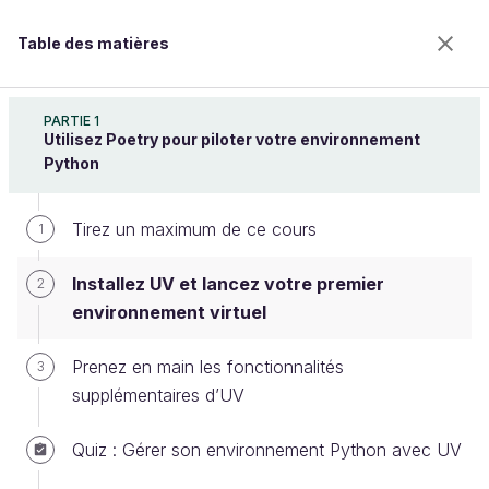
Table des matières
Gérez votre environnement Python avec UV
PARTIE 1
Utilisez Poetry pour piloter votre environnement
Python
Installez UV et lancez votre
Tirez un maximum de ce cours
1
premier environnement virtuel
Installez UV et lancez votre premier
2
environnement virtuel
Bienvenue sur l’école 100% en ligne des métiers qui
ont de l’avenir.
Prenez en main les fonctionnalités
3
Bénéficiez gratuitement de toutes les fonctionnalités
supplémentaires d’UV
de ce cours (quiz, vidéos, accès illimité à tous les
chapitres) avec un compte.
Quiz : Gérer son environnement Python avec UV
Créer un compte ou se connecter