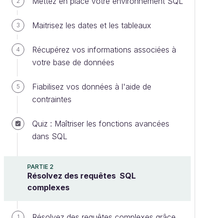
Mettez en place votre environnement SQL
2
Maitrisez les dates et les tableaux
3
Récupérez vos informations associées à
4
votre base de données
Fiabilisez vos données à l'aide de
5
contraintes
Quiz : Maîtriser les fonctions avancées
dans SQL
PARTIE 2
Résolvez des requêtes SQL
complexes
Résolvez des requêtes complexes grâce
1