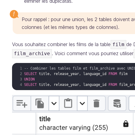
éliminer les duplicatas.
Pour rappel : pour une union, les 2 tables doivent
colonnes (et les mêmes types de colonnes).
Vous souhaitez combiner les films de la table
de 
film
. Voici comment vous pourriez utiliser
film_archive
-- Combiner les tables film et film_archive avec UNI
SELECT
title
, 
release_year
, 
language_id
FROM
film
UNION
SELECT
title
, 
release_year
, 
language_id
FROM
film_ar