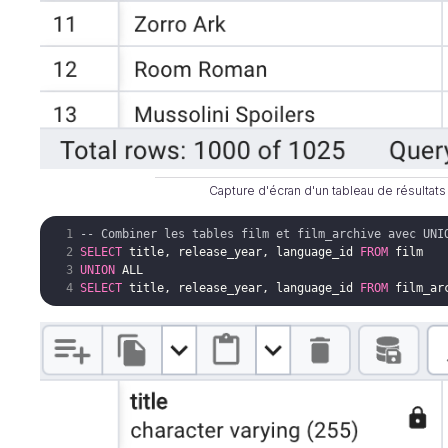
Capture d'écran d'un tableau de résultat
-- Combiner les tables film et film_archive avec UNI
SELECT
title
, 
release_year
, 
language_id
FROM
film
UNION
ALL
SELECT
title
, 
release_year
, 
language_id
FROM
film_ar