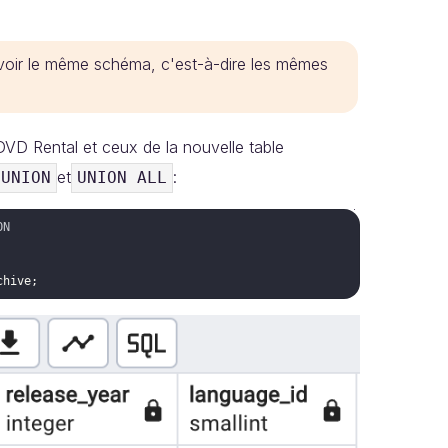
 avoir le même schéma, c'est-à-dire les mêmes
DVD Rental et ceux de la nouvelle table
et
:
UNION
UNION ALL
ON
chive