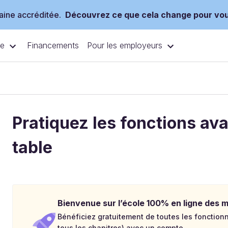
ine accréditée.
Découvrez ce que cela change pour vo
ce
Pour les employeurs
Financements
Pratiquez les fonctions a
table
Bienvenue sur l’école 100% en ligne des mé
Bénéficiez gratuitement de toutes les fonctionna
tous les chapitres) avec un compte.