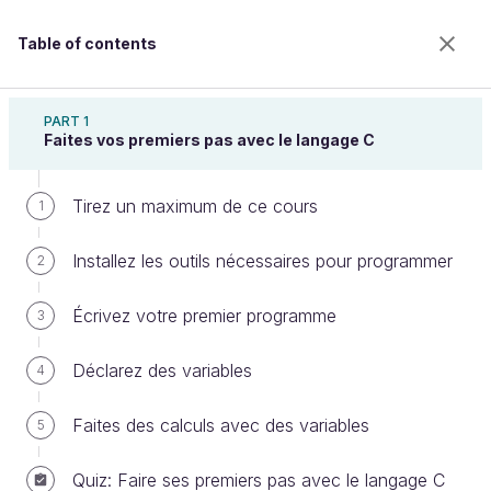
Table of contents
Apprenez à programmer en C
PART 1
Faites vos premiers pas avec le langage C
Tirez un maximum de ce cours
Créez des variables grâce à
1
l'allocation dynamique
Installez les outils nécessaires pour programmer
2
Écrivez votre premier programme
3
Welcome to the 100% online school for careers with
a future.
Déclarez des variables
4
Get free access to all the features of this course
(quizzes, videos, unlimited access to all chapters) by
Faites des calculs avec des variables
5
creating an account.
Create an account or log in
Quiz: Faire ses premiers pas avec le langage C