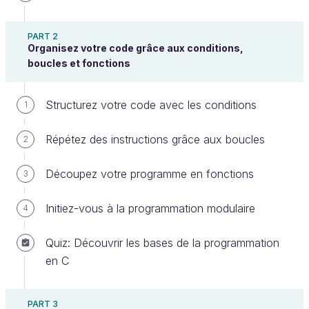
PART 2
Organisez votre code grâce aux conditions,
boucles et fonctions
Structurez votre code avec les conditions
1
Répétez des instructions grâce aux boucles
2
Il est impératif de bien savoir manipuler les
Découpez votre programme en fonctions
3
pointeurs pour pouvoir suivre ce chapitre !
Initiez-vous à la programmation modulaire
4
Si vous avez encore des doutes, je vous
recommande d'aller refaire un tour sur le
Quiz: Découvrir les bases de la programmation
chapitre des pointeurs.
en C
Quand on déclare une variable, on dit qu'on
demande à
allouer de la mémoire
:
PART 3