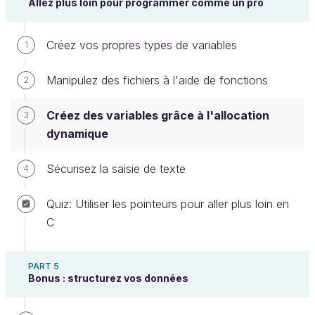
Allez plus loin pour programmer comme un pro
que tu m'avais réservé à telle adresse".
Trouvez la taille d'une variable en
Créez vos propres types de variables
1
fonction de son type
Manipulez des fichiers à l'aide de fonctions
2
Selon le type de variable que vous demandez de
créer, vous avez besoin de plus ou moins de
Créez des variables grâce à l'allocation
3
mémoire. Le problème, c'est que l'espace pris en
dynamique
mémoire dépend des machines : peut-être que chez
vous un
occupe 8 octets, qui sait ?
int
Sécurisez la saisie de texte
4
Quiz: Utiliser les pointeurs pour aller plus loin en
C
Pour vérifier quelle taille occupe chacun des
types sur votre ordinateur, nous allons utiliser
l'opérateur
.
sizeof()
PART 5
Bonus : structurez vos données
Contrairement aux apparences, ce n'est pas
une fonction, mais une fonctionnalité de base