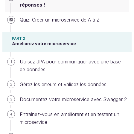
réponses !
Quiz: Créer un microservice de A à Z
PART 2
Améliorez votre microservice
Renvoyez les bons codes HTTP
Utilisez JPA pour communiquer avec une base
1
de données
Quand vous avez testé votre méthode
ajouterProduit, vous avez dû remarquer que celle-ci
Gérez les erreurs et validez les données
2
renvoie un code 200 OK une fois exécutée. Or,
selon les standards du protocole HTTP, en cas de
Documentez votre microservice avec Swagger 2
3
requête POST pour créer une ressource sur le
serveur distant, il faut définir, dans l'en-tête de la
Entraînez-vous en améliorant et en testant un
4
réponse :
microservice
le code 201 Created ;