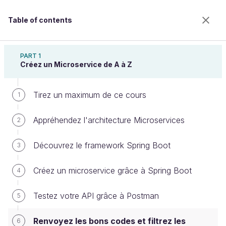
Table of contents
Construisez des microservices
PART 1
Créez un Microservice de A à Z
Tirez un maximum de ce cours
Renvoyez les bons codes et filtrez
1
les réponses !
Appréhendez l'architecture Microservices
2
Découvrez le framework Spring Boot
3
Welcome to the 100% online school for careers with
a future.
Créez un microservice grâce à Spring Boot
4
Get free access to all the features of this course
(quizzes, videos, unlimited access to all chapters) by
Testez votre API grâce à Postman
5
creating an account.
Create an account or log in
Renvoyez les bons codes et filtrez les
6