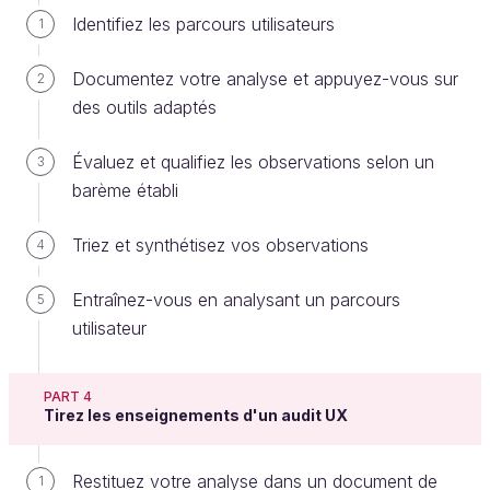
Identifiez les parcours utilisateurs
1
On y voit 3 grandes parties : Comprendre /
Explorer / Matérialiser. Dans le cas d’une
Documentez votre analyse et appuyez-vous sur
2
nouvelle conception, l’audit sera réalisé dans
des outils adaptés
les parties
Comprendre
et
Définition
. L’audit
réalisé avant la refonte permet de commencer
Évaluez et qualifiez les observations selon un
3
la conception du nouveau produit à partir de
barème établi
ses enseignements et observations.
Triez et synthétisez vos observations
4
Besoin d’un rappel sur les principes du
Design
Thinking
? Consultez notre cours en ligne
Entraînez-vous en analysant un parcours
5
:
Initiez-vous au Design Thinking.
utilisateur
Dans le cas d’une amélioration ou de
PART 4
l’intégration d’une ou plusieurs
Tirez les enseignements d'un audit UX
fonctionnalités.
Restituez votre analyse dans un document de
1