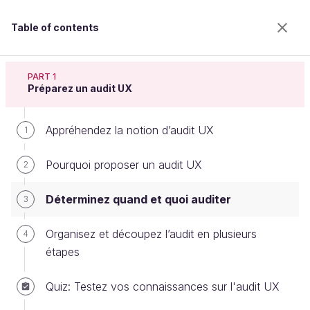
Table of contents
Auditez l'expérience utilisateur
PART 1
Préparez un audit UX
Appréhendez la notion d’audit UX
Déterminez quand et quoi auditer
1
Pourquoi proposer un audit UX
2
Welcome to the 100% online school for careers with
Déterminez quand et quoi auditer
3
a future.
Get free access to all the features of this course
Organisez et découpez l’audit en plusieurs
4
(quizzes, videos, unlimited access to all chapters) by
étapes
creating an account.
Create an account or log in
Quiz: Testez vos connaissances sur l'audit UX