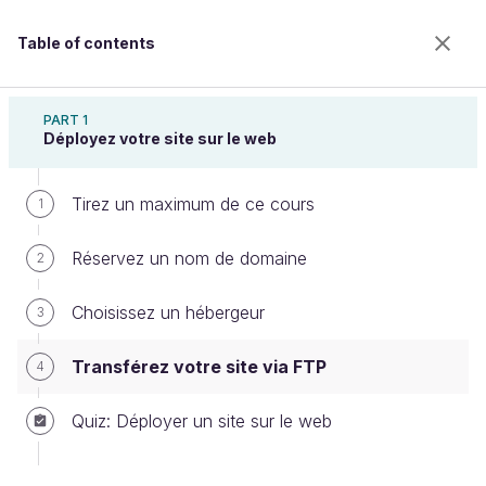
Table of contents
Mettez en ligne votre site web
PART 1
Déployez votre site sur le web
Tirez un maximum de ce cours
Transférez votre site via FTP
1
Réservez un nom de domaine
2
Welcome to the 100% online school for careers with
Choisissez un hébergeur
3
a future.
Get free access to all the features of this course
Transférez votre site via FTP
4
(quizzes, videos, unlimited access to all chapters) by
creating an account.
Quiz: Déployer un site sur le web
Create an account or log in