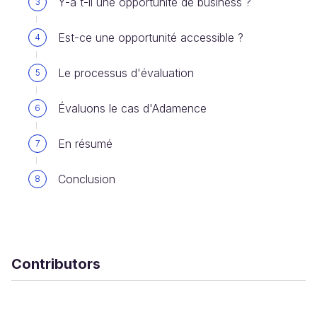
Y-a t-il une opportunité de business ?
3
Est-ce une opportunité accessible ?
4
Le processus d'évaluation
5
Évaluons le cas d'Adamence
6
En résumé
7
Conclusion
8
Contributors