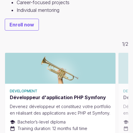
Career-focused projects
Individual mentoring
Enroll now
1
/
2
DEVELOPMENT
DEV
Développeur d'application PHP Symfony
Dév
Devenez développeur et constituez votre portfolio
Déve
en réalisant des applications avec PHP et Symfony.
en fr
Bachelor’s-level diploma
B
Training duration: 12 months full time
T