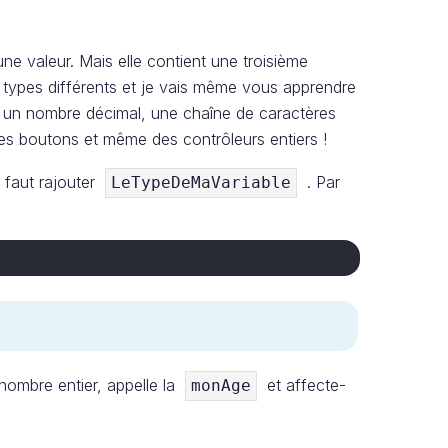
e valeur. Mais elle contient une troisième
de types différents et je vais même vous apprendre
r, un nombre décimal, une chaîne de caractères
es boutons et même des contrôleurs entiers !
il faut rajouter
. Par
LeTypeDeMaVariable
n nombre entier, appelle la
et affecte-
monAge