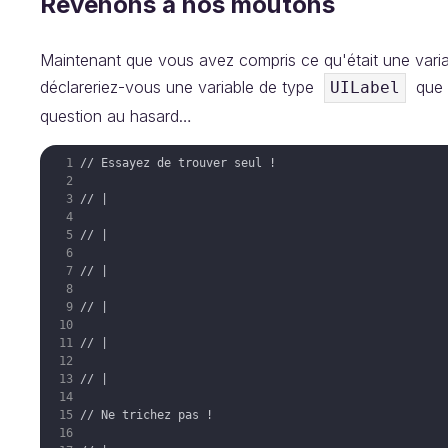
Revenons à nos moutons
Maintenant que vous avez compris ce qu'était une vari
déclareriez-vous une variable de type
que l
UILabel
question au hasard…
// Essayez de trouver seul !
// |
// |
// |
// |
// |
// |
// Ne trichez pas !