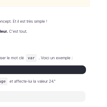
ept. Et il est très simple !
leur.
C'est tout.
liser le mot clé
. Voici un exemple :
var
et affecte-lui la valeur 24."
Age