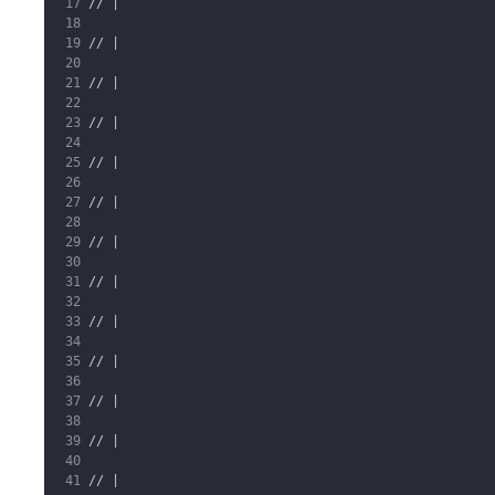
// |
// |
// |
// |
// |
// |
// |
// |
// |
// |
// |
// |
// |