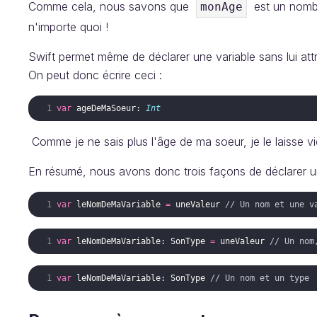
Comme cela, nous savons que
est un nombre
monAge
n'importe quoi !
Swift permet même de déclarer une variable sans lui attr
On peut donc écrire ceci :
var
ageDeMaSoeur
:
Int
Comme je ne sais plus l'âge de ma soeur, je le laisse vid
En résumé, nous avons donc trois façons de déclarer un
var
leNomDeMaVariable
=
uneValeur
// Un nom et une v
var
leNomDeMaVariable
:
SonType
=
uneValeur
// Un nom
var
leNomDeMaVariable
:
SonType
// Un nom et un type