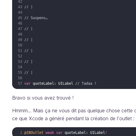
// |
// Suspens…
// |
// |
// |
// |
// |
var
quoteLabel
:
UILabel
// Tadaa !
Bravo si vous avez trouvé !
Hmmm… Mais ça ne vous dit pas quelque chose cette décl
ce que Xcode a généré pendant la création de l'outlet :
@IBOutlet
weak
var
quoteLabel
:
UILabel
!