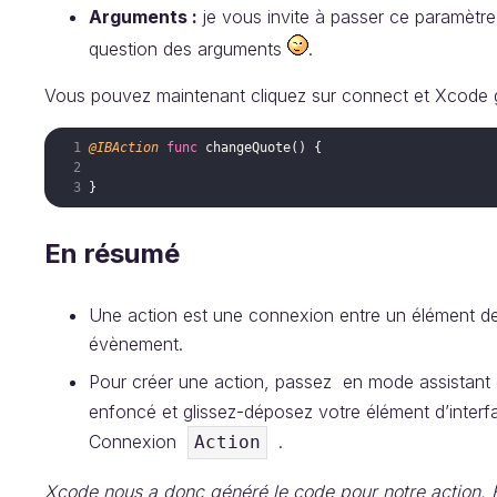
Arguments :
je vous invite à passer ce paramèt
question des arguments
.
Vous pouvez maintenant cliquez sur connect et Xcode 
@IBAction
func
changeQuote
(
)
{
}
En résumé
Une action est une connexion entre un élément de 
évènement.
Pour créer une action, passez en mode assistant 
enfoncé et glissez-déposez votre élément d’interf
Connexion
.
Action
Xcode nous a donc généré le code pour notre action. E