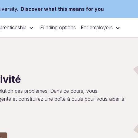
versity.
Discover what this means for you
prenticeship
For employers
Funding options
ivité
solution des problèmes. Dans ce cours, vous
nte et construirez une boîte à outils pour vous aider à