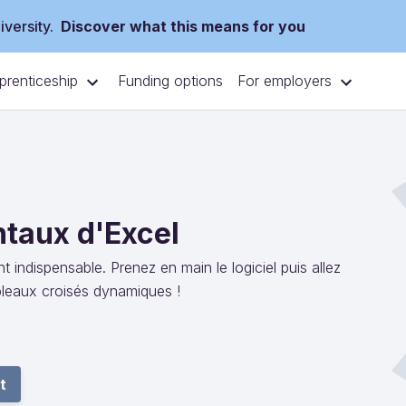
versity.
Discover what this means for you
prenticeship
For employers
Funding options
ntaux d'Excel
t indispensable. Prenez en main le logiciel puis allez
ableaux croisés dynamiques !
t