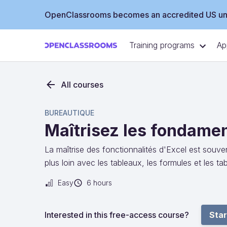
OpenClassrooms becomes an accredited US uni
Training programs
Ap
All courses
BUREAUTIQUE
Maîtrisez les fondame
La maîtrise des fonctionnalités d'Excel est souven
plus loin avec les tableaux, les formules et les t
Easy
6 hours
Interested in this free-access course?
Star