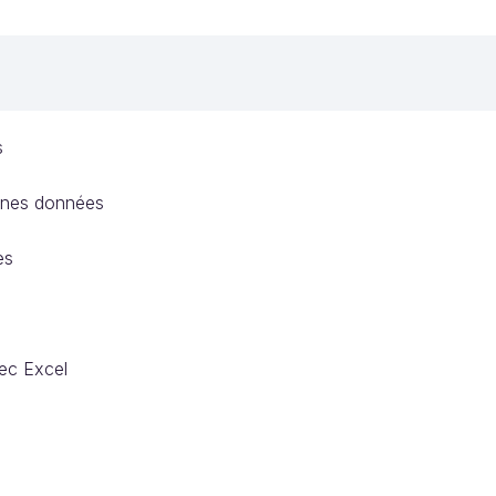
s
taines données
es
vec Excel