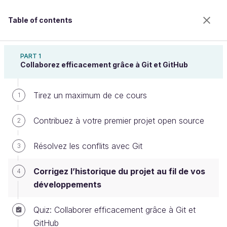
Table of contents
Devenez un expert de Git et GitHub
PART 1
Collaborez efficacement grâce à Git et GitHub
Tirez un maximum de ce cours
Corrigez l’historique du projet au fil
1
de vos développements
Contribuez à votre premier projet open source
2
Résolvez les conflits avec Git
3
Welcome to the 100% online school for careers with
a future.
Corrigez l’historique du projet au fil de vos
4
Get free access to all the features of this course
développements
(quizzes, videos, unlimited access to all chapters) by
creating an account.
Quiz: Collaborer efficacement grâce à Git et
Create an account or log in
GitHub