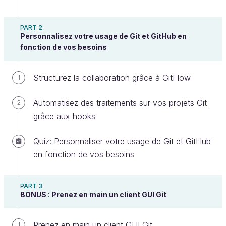
PART 2
Personnalisez votre usage de Git et GitHub en
Soignez l’historique de votre projet
fonction de vos besoins
Avez-vous déjà eu un trou de mémoire ?
Structurez la collaboration grâce à GitFlow
1
Certainement ! Parfois cela ne porte pas à
conséquence, mais la plupart du temps, on se
Automatisez des traitements sur vos projets Git
2
passerait bien de ce problème (par exemple lors d’un
grâce aux hooks
examen
) !
Quiz: Personnaliser votre usage de Git et GitHub
Un repository Git possède une mémoire mais
en fonction de vos besoins
contrairement à nous, il n’a jamais de trou de
mémoire ! Ce qui est une bonne nouvelle pour
nous.
Pourquoi, me direz-vous ?
PART 3
BONUS : Prenez en main un client GUI Git
Tout simplement car la mémoire du repository nous
permet d’être plus performants dans la gestion de
Prenez en main un client GUI Git
1