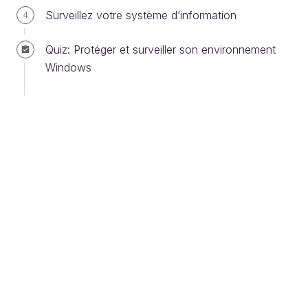
Surveillez votre système d’information
4
Quiz: Protéger et surveiller son environnement
Protocole Kerberos - Demande de TGT
Windows
Une fois son TGT en main, l’utilisateur peut faire des
demandes d’accès à n’importe quel service. Pour
accéder à un service spécifique, il fera encore une
fois une demande au contrôleur de domaine. Il
présentera son TGT, et demandera un ticket pour un
service. Le contrôleur de domaine vérifie alors que
le TGT est valide, qu’il n’a pas été modifié, et
renvoie à l’utilisateur un autre ticket, qui est un ticket
de service, spécifique au service demandé. Cette
fois-ci, ce ticket est protégé par le mot de passe du
compte de service associé, donc le compte qui
exécute le service demandé. Ce ticket contient une
copie du TGT de l’utilisateur.