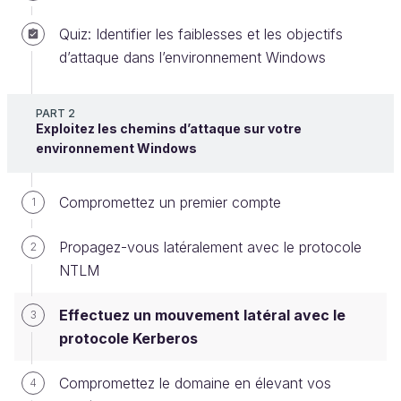
Quiz: Identifier les faiblesses et les objectifs
Exploitez le protocole Kerberos
d’attaque dans l’environnement Windows
Le protocole
Kerberos
est le deuxième protocole
d’authentification clé dans un Active Directory. C’est
PART 2
Exploitez les chemins d’attaque sur votre
d’ailleurs le protocole utilisé
par défaut
quand c’est
environnement Windows
possible. Il existe plusieurs manières d’exploiter ce
protocole pour du mouvement latéral. Pour bien les
Compromettez un premier compte
1
comprendre, nous allons faire un bref rappel du
fonctionnement de ce protocole.
Propagez-vous latéralement avec le protocole
2
NTLM
Kerberos
Lorsqu’un utilisateur veut utiliser un service, il doit
Effectuez un mouvement latéral avec le
3
pouvoir prouver auprès du service qui il est. Pour
protocole Kerberos
cela, au préalable, l’utilisateur va demander auprès
Compromettez le domaine en élevant vos
du contrôleur de domaine un TGT, ou
4
Ticket-