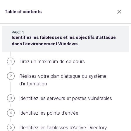
Table of contents
Assurez la sécurité de votre Active Directory et de
vos domaines Windows
PART 1
Identifiez les faiblesses et les objectifs d’attaque
dans l’environnement Windows
Effectuez un mouvement latéral
Tirez un maximum de ce cours
1
avec le protocole Kerberos
Réalisez votre plan d’attaque du système
2
d’information
Welcome to the 100% online school for careers with
a future.
Identifiez les serveurs et postes vulnérables
3
Get free access to all the features of this course
(quizzes, videos, unlimited access to all chapters) by
Identifiez les points d’entrée
4
creating an account.
Create an account or log in
Identifiez les faiblesses d’Active Directory
5