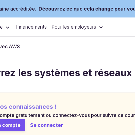
ine accréditée.
Découvrez ce que cela change pour vo
ce
Pour les employeurs
Financements
 avec AWS
ez les systèmes et réseaux 
os connaissances !
ompte gratuitement ou connectez-vous pour suivre ce cours 
n compte
Se connecter