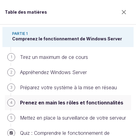
Table des matières
Prenez en main Windows Server
PARTIE 1
Comprenez le fonctionnement de Windows Server
Tirez un maximum de ce cours
Prenez en main les rôles et
1
fonctionnalités
Appréhendez Windows Server
2
Préparez votre système à la mise en réseau
3
Bienvenue sur l’école 100% en ligne des métiers qui
ont de l’avenir.
Prenez en main les rôles et fonctionnalités
4
Bénéficiez gratuitement de toutes les fonctionnalités
de ce cours (quiz, vidéos, accès illimité à tous les
Mettez en place la surveillance de votre serveur
5
chapitres) avec un compte.
Créer un compte ou se connecter
Quiz : Comprendre le fonctionnement de