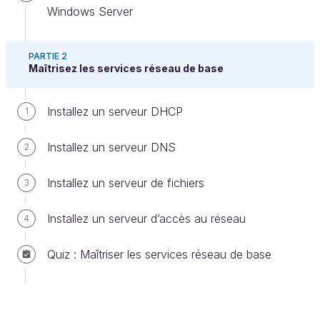
Windows Server
Dans ce troisième chapitre, je vous propose de
PARTIE 2
Maîtrisez les services réseau de base
prendre en main les différents rôles et
fonctionnalités disponibles sous Windows Server.
Installez un serveur DHCP
1
Attention, à ce stade je vous propose de
comprendre le fonctionnement des rôles et
Installez un serveur DNS
2
fonctionnalités, pas encore de les mettre en œuvre.
Si vous pensez déjà disposer de ces connaissances
Installez un serveur de fichiers
3
et compétences, rendez-vous au chapitre suivant,
sinon, accrochez-vous.
Installez un serveur d’accès au réseau
4
Comprenez ce que sont un rôle, une
Quiz : Maîtriser les services réseau de base
fonctionnalité et un service
Rôle, fonctionnalité, service
… Qu’est-ce qui