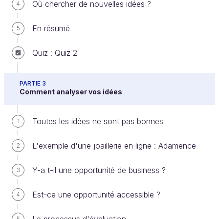
Où chercher de nouvelles idées ?
4
et surtout pour transformer son idée, en un vrai
projet.
En résumé
5
Quiz : Quiz 2
Conduire dans la pénombre
PARTIE 3
Cette règle est fondée sur l’observation du fait que
Comment analyser vos idées
la genèse d’un projet innovant est le fruit d’un
processus chaotique, imprévisible et exploratoire. Le
Toutes les idées ne sont pas bonnes
1
talent premier de l’innovateur est de tester,
d’apprendre, de remettre en cause, et d’être capable
L'exemple d'une joaillerie en ligne : Adamence
2
de réinventer le projet, autant de fois que
nécessaire jusqu’à ce que cela marche…
Y-a t-il une opportunité de business ?
3
Est-ce une opportunité accessible ?
4
Les règles de la conduite dans la
5