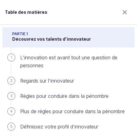
Table des matières
Décodez l'ADN de l'innovateur
PARTIE 1
Découvrez vos talents d'innovateur
L'innovation est avant tout une question de
En résumé
1
personnes
Regards sur l'innovateur
2
Bienvenue sur l’école 100% en ligne des métiers qui
ont de l’avenir.
Règles pour conduire dans la pénombre
3
Bénéficiez gratuitement de toutes les fonctionnalités
de ce cours (quiz, vidéos, accès illimité à tous les
Plus de règles pour conduire dans la pénombre
chapitres) avec un compte.
4
Créer un compte ou se connecter
Définissez votre profil d'innovateur
5