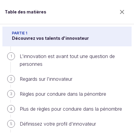
Table des matières
Décodez l'ADN de l'innovateur
PARTIE 1
Découvrez vos talents d'innovateur
L'innovation est avant tout une question de
En résumé
1
personnes
Regards sur l'innovateur
2
Bienvenue sur l’école 100% en ligne des métiers qui
ont de l’avenir.
Règles pour conduire dans la pénombre
3
Bénéficiez gratuitement de toutes les fonctionnalités
de ce cours (quiz, vidéos, accès illimité à tous les
Plus de règles pour conduire dans la pénombre
chapitres) avec un compte.
4
Créer un compte ou se connecter
Définissez votre profil d'innovateur
5