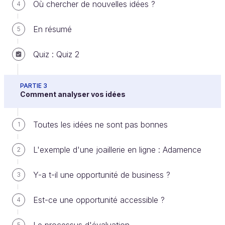
Où chercher de nouvelles idées ?
4
business ?
o Y a-t-il un marché ?
En résumé
5
o À partir du différentiateur, quelle est la nature et le
quantum de l’avantage concurrentiel que l’on peut
Quiz : Quiz 2
construire ?
o Peut-on construire un business pérenne ?
PARTIE 3
Comment analyser vos idées
Quelle est l’accessibilité pour
Toutes les idées ne sont pas bonnes
1
l’organisation ?
L'exemple d'une joaillerie en ligne : Adamence
2
o Quel est le ticket d’entrée global (le besoin en
investissement) ?
Y-a t-il une opportunité de business ?
3
o Quels sont les principaux facteurs de risque qui
peuvent conduire à l’échec ?
Est-ce une opportunité accessible ?
4
o La faisabilité
o Les principales compétences
5