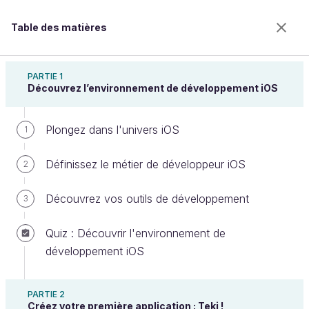
Table des matières
Introduction à iOS : plongez dans le
développement mobile !
PARTIE 1
Découvrez l’environnement de développement iOS
Plongez dans l'univers iOS
Créez des fonctions
1
Définissez le métier de développeur iOS
2
Bienvenue sur l’école 100% en ligne des métiers qui
Découvrez vos outils de développement
3
ont de l’avenir.
Bénéficiez gratuitement de toutes les fonctionnalités
Quiz : Découvrir l'environnement de
de ce cours (quiz, vidéos, accès illimité à tous les
développement iOS
chapitres) avec un compte.
Créer un compte ou se connecter
PARTIE 2
Créez votre première application : Teki !