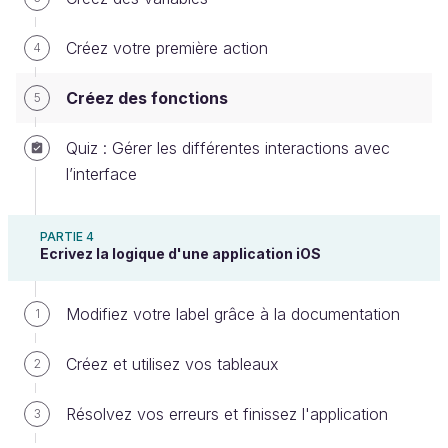
heros
.
nom
=
"
Jean Paul Le Héros
"
Créez votre première action
heros
.
vie
=
500
4
heros
.
attaque
=
100
Créez des fonctions
5
// Nous créons un méchant
Quiz : Gérer les différentes interactions avec
var
ennemi
=
Diable
(
)
l’interface
ennemi
.
nom
=
"
Rémi La Souris qui fait peur
"
ennemi
.
vie
=
1000
PARTIE 4
Ecrivez la logique d'une application iOS
ennemi
.
attaque
=
30
// Nous combattons l'ennemi
Modifiez votre label grâce à la documentation
1
ennemi
.
vie
=
ennemi
.
vie
-
hero
.
attaque
// 
L'ennemi perd de la vie
Créez et utilisez vos tableaux
2
heros
.
vie
=
heros
.
vie
-
ennemi
.
attaque
// Le 
héros perd de la vie
Résolvez vos erreurs et finissez l'application
3