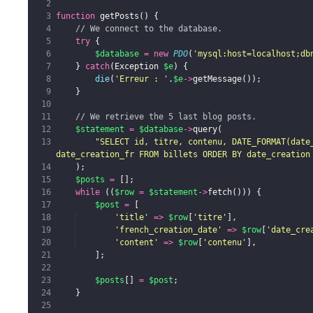
function
getPosts
(
)
{
// We connect to the database.
try
{
$database
=
new
PDO
(
'mysql:host=localhost;db
}
catch
(
Exception
$e
)
{
die
(
'Erreur : '
.
$e
->
getMessage
(
))
;
}
// We retrieve the 5 last blog posts.
$statement
=
$database
->
query
(
"SELECT id, titre, contenu, DATE_FORMAT(date_
date_creation_fr FROM billets ORDER BY date_creation
)
;
$posts
=
[
]
;
while
((
$row
=
$statement
->
fetch
(
)))
{
$post
=
[
'title'
=>
$row
[
'titre'
]
,
'french_creation_date'
=>
$row
[
'date_cre
'content'
=>
$row
[
'contenu'
]
,
]
;
$posts
[
]
=
$post
;
}