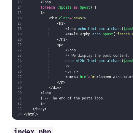
<?php
foreach
(
$posts
as
$post
)
{
?>
<
div
class
=
"news"
>
<
h3
>
<?php
echo
htmlspecialchars
(
$pos
<
em
>
le 
<?php
echo
$post
[
'french_
</
h3
>
<
p
>
<?php
// We display the post content.
echo
nl2br
(
htmlspecialchars
(
$pos
?>
<
br
/>
<
em
>
<
a
href
=
"#"
>
Commentaires
</
a
>
</
p
>
</
div
>
<?php
}
// The end of the posts loop.
?>
</
body
>
</
html
>
index.php