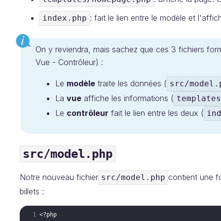
: fait le lien entre le modèle et l'affi
index.php
On y reviendra, mais sachez que ces 3 fichiers fo
Vue - Contrôleur) :
Le
modèle
traite les données (
src/model.
La
vue
affiche les informations (
templates
Le
contrôleur
fait le lien entre les deux (
in
src/model.php
Notre nouveau fichier
contient une f
src/model.php
billets :
<?php