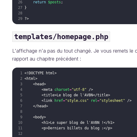
return
$posts
;
}
?>
templates/homepage.php
L'affichage n'a pas du tout changé. Je vous remets le co
rapport au chapitre précédent :
<!
DOCTYPE
html
>
<
html
>
<
head
>
<
meta
charset
=
"utf-8"
/>
<
title
>
Le blog de l'AVBN
</
title
>
<
link
href
=
"style.css"
rel
=
"stylesheet"
/>
</
head
>
<
body
>
<
h1
>
Le super blog de l'AVBN !
</
h1
>
<
p
>
Derniers billets du blog :
</
p
>