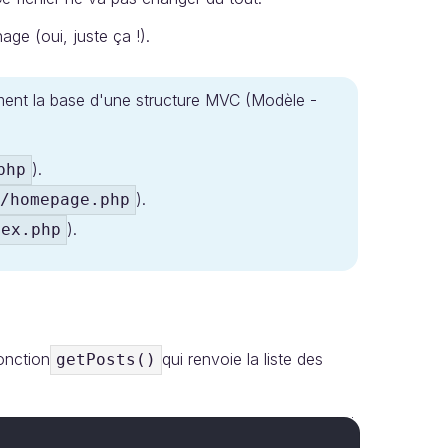
chage (oui, juste ça !).
rment la base d'une structure MVC (Modèle -
).
php
).
/homepage.php
).
dex.php
onction
qui renvoie la liste des
getPosts()