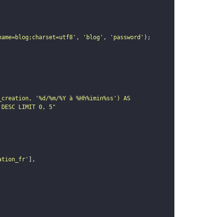
name=blog;charset=utf8'
,
'blog'
,
'password'
)
;
creation, '%d/%m/%Y à %Hh%imin%ss') AS 
 DESC LIMIT 0, 5"
ation_fr'
]
,