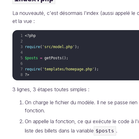
La nouveauté, c'est désormais l'index (aussi appelé le c
et la vue :
<?php
require
(
'src/model.php'
)
;
$posts
=
getPosts
(
)
;
require
(
'templates/homepage.php'
)
;
?>
3 lignes, 3 étapes toutes simples :
On charge le fichier du modèle. Il ne se passe rien 
fonction.
On appelle la fonction, ce qui exécute le code à l'i
liste des billets dans la variable
.
$posts